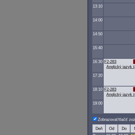
13:10
14:00
14:50
15:40
16:30
F2-283
Anglický jazyk (
17:20
18:10
F2-283
Anglický jazyk (
19:00
Zobrazovať/tlačiť z
Deň
Od
Do