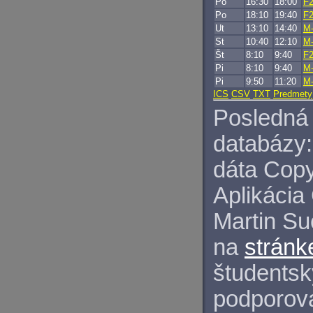
Po
16:30
18:00
F2
Po
18:10
19:40
F2
Ut
13:10
14:40
M-
St
10:40
12:10
M
Št
8:10
9:40
F2
Pi
8:10
9:40
M-
Pi
9:50
11:20
M-
ICS
CSV
TXT
Predmety
Posledná 
databázy:
dáta Copy
Aplikácia
Martin S
na
stránk
študentský
podporova