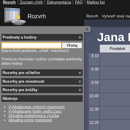
Rozvrh
Zoznam chýb
Dokumentácia
FAQ
Mailing list
Rozvrh
Rozvrh
Vytvoriť nový ro
Jana 
Predmety a hodiny
Hľadaj
Pondelok
(názov/kód predmetu, učiteľ, miestnosť)
8:10
Pomocou formuláru vyššie vyhľadajte predmety
alebo hodiny
9:00
Rozvrhy pre učiteľov
Rozvrhy pre miestnosti
9:50
Rozvrhy pre krúžky
10:40
Nástroje
Vyhľadávanie voľných miestností
11:30
Vyhľadávanie hodín podľa času
Aktuálne prebiehajúca výučba
Aktuálne voľné miestnosti
12:20