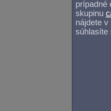
prípadné 
skupinu
c
nájdete v
súhlasíte