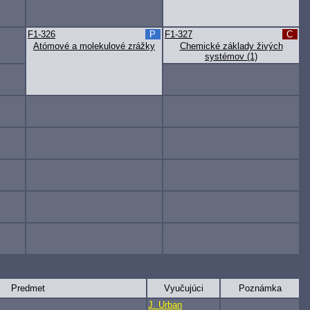
F1-326
P
F1-327
C
Atómové a molekulové zrážky
Chemické základy živých
systémov (1)
Predmet
Vyučujúci
Poznámka
J. Urban