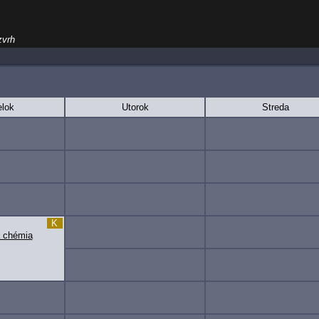
zvrh
lok
Utorok
Streda
K
 chémia