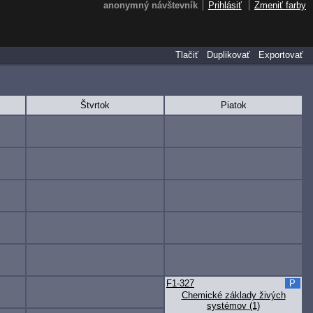
anonymný návštevník
Prihlásiť
Zmeniť farby
Tlačiť
Duplikovať
Exportovať
Štvrtok
Piatok
F1-327
P
Chemické základy živých
systémov (1)