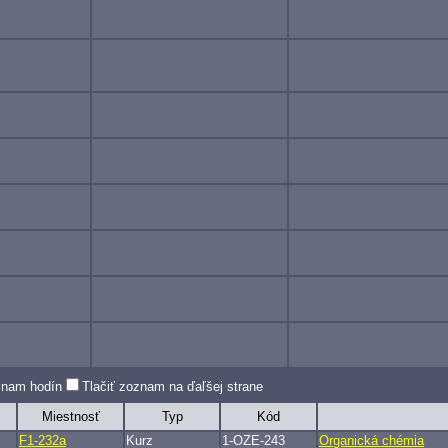
oznam hodín
Tlačiť zoznam na ďaľšej strane
Miestnosť
Typ
Kód
F1-232a
Kurz
1-OZE-243
Organická chémia