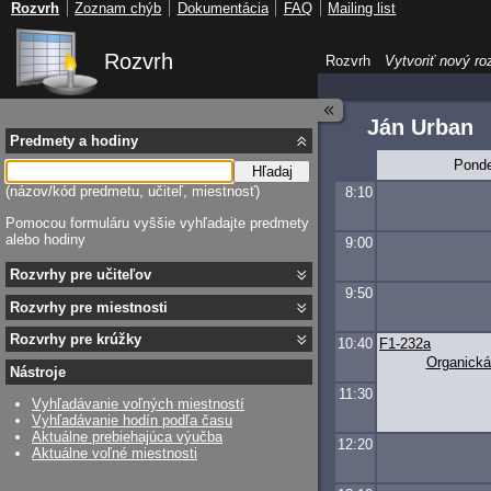
Rozvrh
Zoznam chýb
Dokumentácia
FAQ
Mailing list
Rozvrh
Rozvrh
Vytvoriť nový ro
Ján Urban
Predmety a hodiny
Ponde
Hľadaj
(názov/kód predmetu, učiteľ, miestnosť)
8:10
Pomocou formuláru vyššie vyhľadajte predmety
alebo hodiny
9:00
Rozvrhy pre učiteľov
9:50
Rozvrhy pre miestnosti
Rozvrhy pre krúžky
10:40
F1-232a
Organická
Nástroje
11:30
Vyhľadávanie voľných miestností
Vyhľadávanie hodín podľa času
Aktuálne prebiehajúca výučba
12:20
Aktuálne voľné miestnosti