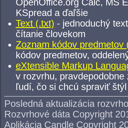
OpenOffice.org Calc, MS E
KSpread a ďaľšie
Text (.txt)
- jednoduchý tex
čítanie človekom
Zoznam kódov predmetov (.
kódov predmetov, oddelen
eXtensible Markup Languag
v rozvrhu, pravdepodobne 
ľudí, čo si chcú spraviť štý
Posledná aktualizácia rozvrh
Rozvrhové dáta Copyright 20
Aplikácia Candle Copyright 2