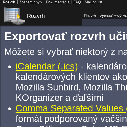
Rozvrh
Zoznam chýb
Dokumentácia
FAQ
Mailing list
Rozvrh
Rozvrh
Vytvoriť nový ro
Exportovať rozvrh uči
Môžete si vybrať niektorý z n
iCalendar (.ics)
- kalendáro
kalendárových klientov ak
Mozilla Sunbird, Mozilla Th
KOrganizer a ďaľšími
Comma Separated Values (
formát podporovaný vačšin