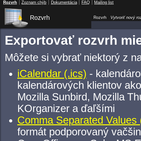
Rozvrh
Zoznam chýb
Dokumentácia
FAQ
Mailing list
Rozvrh
Rozvrh
Vytvoriť nový ro
Exportovať rozvrh mies
Môžete si vybrať niektorý z n
iCalendar (.ics)
- kalendáro
kalendárových klientov ak
Mozilla Sunbird, Mozilla Th
KOrganizer a ďaľšími
Comma Separated Values (
formát podporovaný vačšin