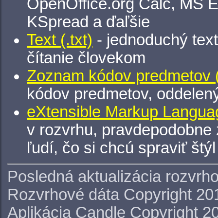
OpenOffice.org Calc, MS E
KSpread a ďaľšie
Text (.txt)
- jednoduchý tex
čítanie človekom
Zoznam kódov predmetov (.
kódov predmetov, oddelen
eXtensible Markup Languag
v rozvrhu, pravdepodobne 
ľudí, čo si chcú spraviť štý
Posledná aktualizácia rozvrh
Rozvrhové dáta Copyright 20
Aplikácia Candle Copyright 2