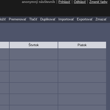
anonymný návštevník
Prihlásiť
Odhlásiť
Zmeniť farby
ložiť
Premenovať
Tlačiť
Duplikovať
Importovať
Exportovať
Zmazať
Štvrtok
Piatok