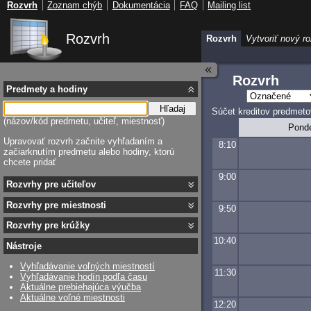
Rozvrh
Zoznam chýb
Dokumentácia
FAQ
Mailing list
Rozvrh
Rozvrh
Vytvoriť nový r
Rozvrh
Predmety a hodiny
Hľadaj
Súčet kreditov predmeto
(názov/kód predmetu, učiteľ, miestnosť)
Pond
Upravovať rozvrh začnite vyhľadaním a
8:10
začiarknutím predmetu alebo hodiny, ktorú
chcete pridať
9:00
Rozvrhy pre učiteľov
Rozvrhy pre miestnosti
9:50
Rozvrhy pre krúžky
10:40
Nástroje
Vyhľadávanie voľných miestností
11:30
Vyhľadávanie hodín podľa času
Aktuálne prebiehajúca výučba
Aktuálne voľné miestnosti
12:20