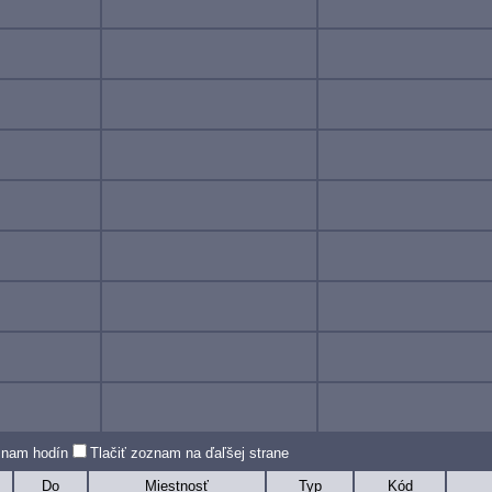
oznam hodín
Tlačiť zoznam na ďaľšej strane
Do
Miestnosť
Typ
Kód