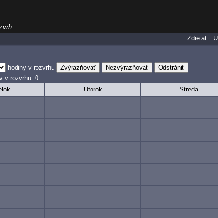
ozvrh
Zdieľať
U
hodiny v rozvrhu
Zvýrazňovať
Nezvýrazňovať
Odstrániť
v v rozvrhu: 0
elok
Utorok
Streda