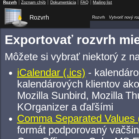
Rozvrh
Zoznam chýb
Dokumentácia
FAQ
Mailing list
Rozvrh
Rozvrh
Vytvoriť nový ro
Exportovať rozvrh mie
Môžete si vybrať niektorý z n
iCalendar (.ics)
- kalendáro
kalendárových klientov ak
Mozilla Sunbird, Mozilla Th
KOrganizer a ďaľšími
Comma Separated Values (
formát podporovaný vačšin