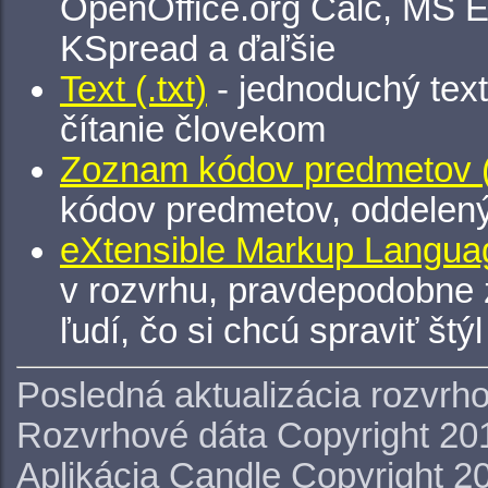
OpenOffice.org Calc, MS E
KSpread a ďaľšie
Text (.txt)
- jednoduchý tex
čítanie človekom
Zoznam kódov predmetov (.
kódov predmetov, oddelen
eXtensible Markup Languag
v rozvrhu, pravdepodobne 
ľudí, čo si chcú spraviť štý
Posledná aktualizácia rozvrh
Rozvrhové dáta Copyright 20
Aplikácia Candle Copyright 2