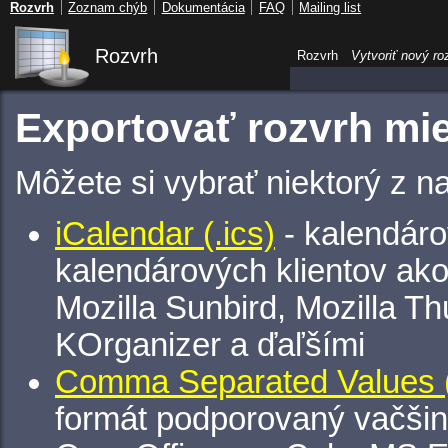
Rozvrh
Zoznam chýb
Dokumentácia
FAQ
Mailing list
Rozvrh
Rozvrh
Vytvoriť nový ro
Exportovať rozvrh mie
Môžete si vybrať niektorý z n
iCalendar (.ics)
- kalendáro
kalendárových klientov ak
Mozilla Sunbird, Mozilla Th
KOrganizer a ďaľšími
Comma Separated Values (
formát podporovaný vačšin