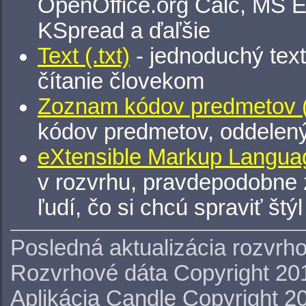
OpenOffice.org Calc, MS E
KSpread a ďaľšie
Text (.txt)
- jednoduchý tex
čítanie človekom
Zoznam kódov predmetov (.
kódov predmetov, oddelen
eXtensible Markup Languag
v rozvrhu, pravdepodobne 
ľudí, čo si chcú spraviť štý
Posledná aktualizácia rozvrh
Rozvrhové dáta Copyright 20
Aplikácia Candle Copyright 2