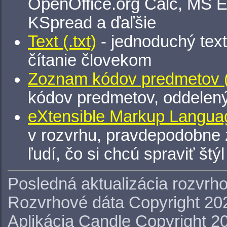
OpenOffice.org Calc, MS E
KSpread a ďaľšie
Text (.txt)
- jednoduchý tex
čítanie človekom
Zoznam kódov predmetov (.
kódov predmetov, oddelen
eXtensible Markup Languag
v rozvrhu, pravdepodobne 
ľudí, čo si chcú spraviť štý
Posledná aktualizácia rozvrh
Rozvrhové dáta Copyright 20
Aplikácia Candle Copyright 2