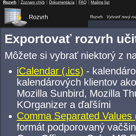
Rozvrh
Zoznam chýb
Dokumentácia
FAQ
Mailing list
Rozvrh
Rozvrh
Vytvoriť nový ro
Exportovať rozvrh uči
Môžete si vybrať niektorý z n
iCalendar (.ics)
- kalendáro
kalendárových klientov ak
Mozilla Sunbird, Mozilla Th
KOrganizer a ďaľšími
Comma Separated Values (
formát podporovaný vačšin