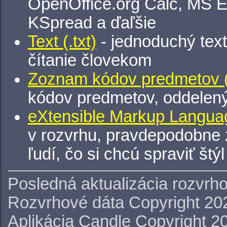
OpenOffice.org Calc, MS E
KSpread a ďaľšie
Text (.txt)
- jednoduchý tex
čítanie človekom
Zoznam kódov predmetov (.
kódov predmetov, oddelen
eXtensible Markup Languag
v rozvrhu, pravdepodobne 
ľudí, čo si chcú spraviť štý
Posledná aktualizácia rozvrh
Rozvrhové dáta Copyright 20
Aplikácia Candle Copyright 2