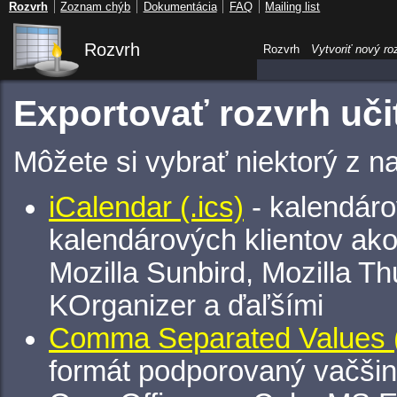
Rozvrh
Zoznam chýb
Dokumentácia
FAQ
Mailing list
Rozvrh
Rozvrh
Vytvoriť nový ro
Exportovať rozvrh uči
Môžete si vybrať niektorý z n
iCalendar (.ics)
- kalendáro
kalendárových klientov ak
Mozilla Sunbird, Mozilla Th
KOrganizer a ďaľšími
Comma Separated Values (
formát podporovaný vačšin