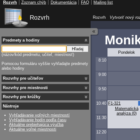
Rozvrh
Zoznam chýb
Dokumentácia
FAQ
Mailing list
Rozvrh
Rozvrh
Vytvoriť nový ro
Monik
Predmety a hodiny
Hľadaj
Pondelok
(názov/kód predmetu, učiteľ, miestnosť)
8:10
Pomocou formuláru vyššie vyhľadajte predmety
alebo hodiny
9:00
Rozvrhy pre učiteľov
Rozvrhy pre miestnosti
9:50
Rozvrhy pre krúžky
10:40
F1-321
Nástroje
Matematická
analýza (0)
Vyhľadávanie voľných miestností
11:30
Vyhľadávanie hodín podľa času
Aktuálne prebiehajúca výučba
Aktuálne voľné miestnosti
12:20