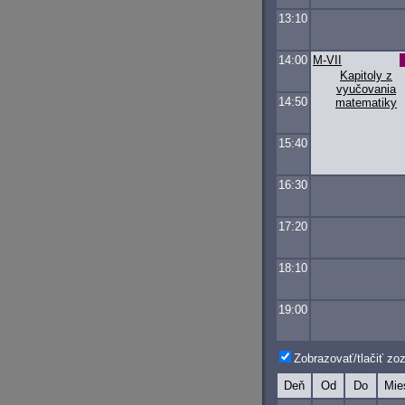
13:10
14:00
M-VII
Kapitoly z
vyučovania
14:50
matematiky
15:40
16:30
17:20
18:10
19:00
Zobrazovať/tlačiť z
Deň
Od
Do
Mie