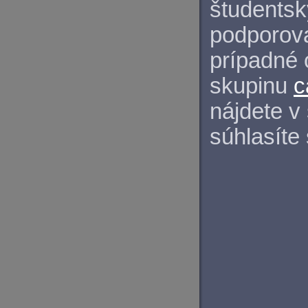
študentský
podporova
prípadné 
skupinu
c
nájdete v
súhlasíte