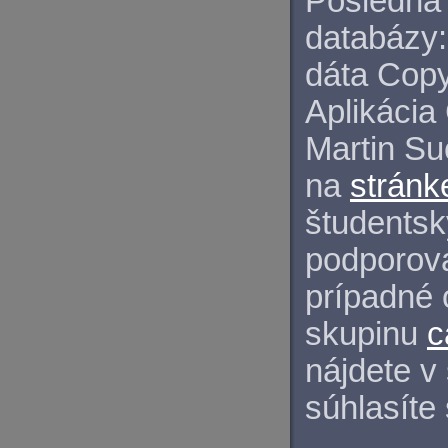
Posledná 
databázy:
dáta Copy
Aplikácia
Martin S
na
stránk
študentský
podporova
prípadné 
skupinu
c
nájdete v
súhlasíte