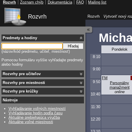
Rozvrh
Zoznam chýb
Dokumentácia
FAQ
Mailing list
Rozvrh
Rozvrh
Vytvoriť nový ro
Micha
Predmety a hodiny
Hľadaj
Pondelok
(názov/kód predmetu, učiteľ, miestnosť)
8:10
Pomocou formuláru vyššie vyhľadajte predmety
alebo hodiny
9:00
Rozvrhy pre učiteľov
FM
9:50
Rozvrhy pre miestnosti
Personálny
manažment
Rozvrhy pre krúžky
online
10:40
Nástroje
11:30
Vyhľadávanie voľných miestností
Vyhľadávanie hodín podľa času
Aktuálne prebiehajúca výučba
12:20
Aktuálne voľné miestnosti
13:10