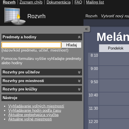
Rozvrh
Zoznam chýb
Dokumentácia
FAQ
Mailing list
Rozvrh
Rozvrh
Vytvoriť nový ro
Melán
Predmety a hodiny
Hľadaj
Pondelok
(názov/kód predmetu, učiteľ, miestnosť)
8:10
Pomocou formuláru vyššie vyhľadajte predmety
alebo hodiny
9:00
Rozvrhy pre učiteľov
Rozvrhy pre miestnosti
9:50
Rozvrhy pre krúžky
10:40
Nástroje
Vyhľadávanie voľných miestností
11:30
Vyhľadávanie hodín podľa času
Aktuálne prebiehajúca výučba
Aktuálne voľné miestnosti
12:20