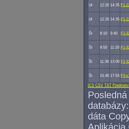
Ut
12:20
14:35
F1-2
Ut
12:20
14:35
F1-2
Št
8:10
9:40
F1-3
Št
9:50
11:20
F1-3
Št
11:30
13:00
F1-3
Št
15:40
17:55
F2-s
ICS
CSV
TXT
Predmety
Posledná 
databázy:
dáta Copy
Aplikácia