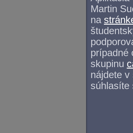
Martin S
na
stránk
študentský
podporova
prípadné 
skupinu
c
nájdete v
súhlasíte