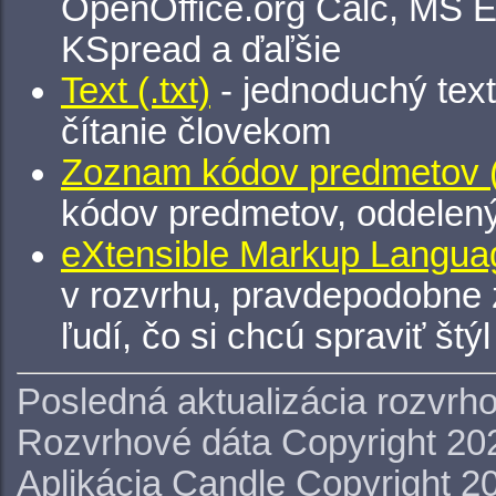
OpenOffice.org Calc, MS E
KSpread a ďaľšie
Text (.txt)
- jednoduchý tex
čítanie človekom
Zoznam kódov predmetov (.
kódov predmetov, oddelen
eXtensible Markup Languag
v rozvrhu, pravdepodobne 
ľudí, čo si chcú spraviť štý
Posledná aktualizácia rozvrh
Rozvrhové dáta Copyright 20
Aplikácia Candle Copyright 2