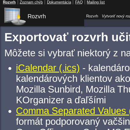
Rozvrh
Zoznam chýb
Dokumentácia
FAQ
Mailing list
Rozvrh
Rozvrh
Vytvoriť nový ro
Exportovať rozvrh uči
Môžete si vybrať niektorý z n
iCalendar (.ics)
- kalendáro
kalendárových klientov ak
Mozilla Sunbird, Mozilla Th
KOrganizer a ďaľšími
Comma Separated Values (
formát podporovaný vačšin