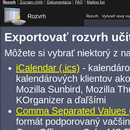
Rozvrh
Zoznam chýb
Dokumentácia
FAQ
Mailing list
Rozvrh
Rozvrh
Vytvoriť nový ro
Exportovať rozvrh uči
Môžete si vybrať niektorý z n
iCalendar (.ics)
- kalendáro
kalendárových klientov ak
Mozilla Sunbird, Mozilla Th
KOrganizer a ďaľšími
Comma Separated Values (
formát podporovaný vačšin