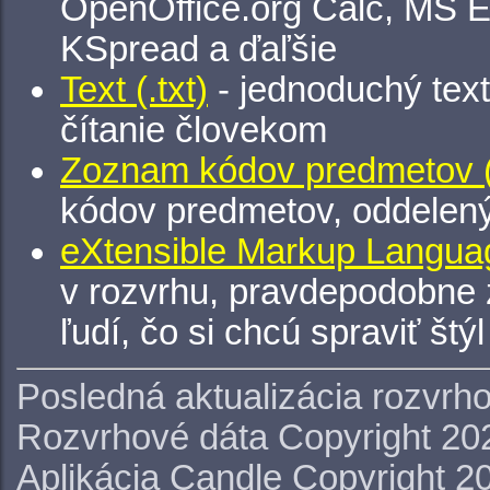
OpenOffice.org Calc, MS E
KSpread a ďaľšie
Text (.txt)
- jednoduchý tex
čítanie človekom
Zoznam kódov predmetov (.
kódov predmetov, oddelen
eXtensible Markup Languag
v rozvrhu, pravdepodobne 
ľudí, čo si chcú spraviť štý
Posledná aktualizácia rozvrh
Rozvrhové dáta Copyright 20
Aplikácia Candle Copyright 2