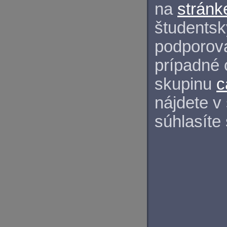
na
stránk
študentský
podporova
prípadné 
skupinu
c
nájdete v
súhlasíte