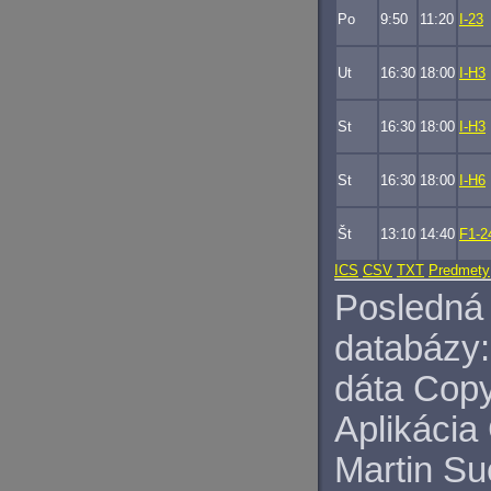
Po
9:50
11:20
I-23
Ut
16:30
18:00
I-H3
St
16:30
18:00
I-H3
St
16:30
18:00
I-H6
Št
13:10
14:40
F1-2
ICS
CSV
TXT
Predmety
Posledná 
databázy:
dáta Copy
Aplikácia
Martin S