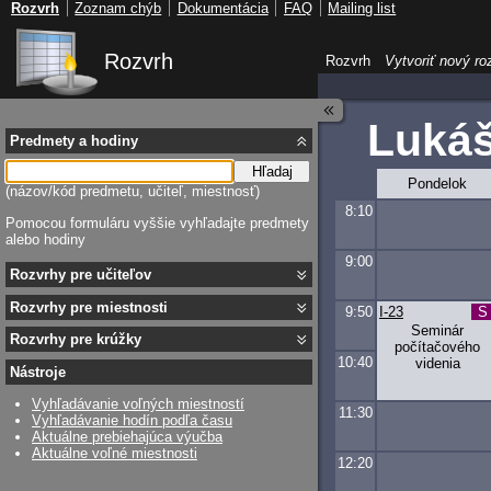
Rozvrh
Zoznam chýb
Dokumentácia
FAQ
Mailing list
Rozvrh
Rozvrh
Vytvoriť nový ro
Luká
Predmety a hodiny
Hľadaj
Pondelok
(názov/kód predmetu, učiteľ, miestnosť)
8:10
Pomocou formuláru vyššie vyhľadajte predmety
alebo hodiny
9:00
Rozvrhy pre učiteľov
Rozvrhy pre miestnosti
9:50
I-23
S
Seminár
Rozvrhy pre krúžky
počítačového
10:40
videnia
Nástroje
Vyhľadávanie voľných miestností
11:30
Vyhľadávanie hodín podľa času
Aktuálne prebiehajúca výučba
Aktuálne voľné miestnosti
12:20