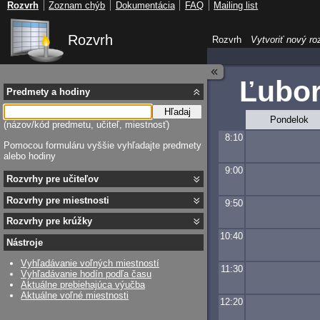
Rozvrh
Zoznam chýb
Dokumentácia
FAQ
Mailing list
Rozvrh
Rozvrh
Vytvoriť nový ro
Ľubor
Predmety a hodiny
Hľadaj
Pondelok
(názov/kód predmetu, učiteľ, miestnosť)
8:10
Pomocou formuláru vyššie vyhľadajte predmety
alebo hodiny
9:00
Rozvrhy pre učiteľov
Rozvrhy pre miestnosti
9:50
Rozvrhy pre krúžky
10:40
Nástroje
Vyhľadávanie voľných miestností
11:30
Vyhľadávanie hodín podľa času
Aktuálne prebiehajúca výučba
Aktuálne voľné miestnosti
12:20