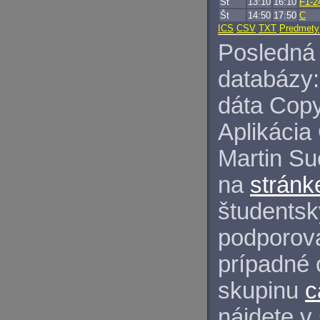
St
13:10
16:10
F1-2
Št
14:50
17:50
C
ICS
CSV
TXT
Predmety
Posledná 
databázy:
dáta Copy
Aplikácia
Martin S
na
stránk
študentský
podporova
prípadné 
skupinu
c
nájdete v