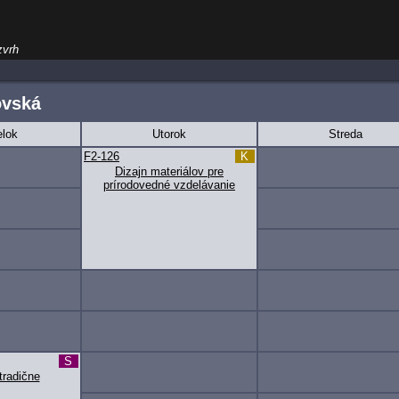
zvrh
ovská
lok
Utorok
Streda
F2-126
K
Dizajn materiálov pre
prírodovedné vzdelávanie
S
tradične