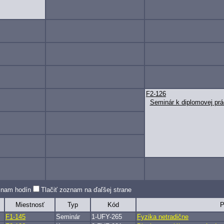
F2-126
Seminár k diplomovej prác
oznam hodín
Tlačiť zoznam na ďaľšej strane
Miestnosť
Typ
Kód
P
F1-145
Seminár
1-UFY-265
Fyzika netradične