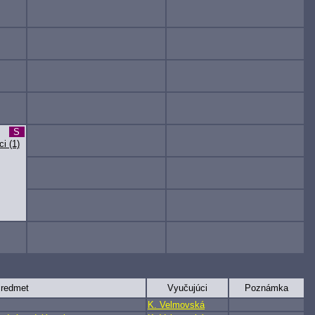
S
i (1)
redmet
Vyučujúci
Poznámka
K. Velmovská