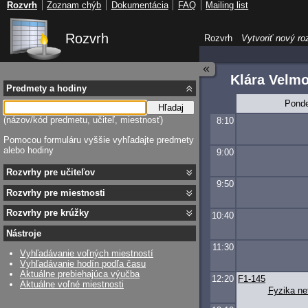
Rozvrh
Zoznam chýb
Dokumentácia
FAQ
Mailing list
Rozvrh
Rozvrh
Vytvoriť nový ro
Klára Velm
Predmety a hodiny
Ponde
Hľadaj
(názov/kód predmetu, učiteľ, miestnosť)
8:10
Pomocou formuláru vyššie vyhľadajte predmety
alebo hodiny
9:00
Rozvrhy pre učiteľov
9:50
Rozvrhy pre miestnosti
Rozvrhy pre krúžky
10:40
Nástroje
11:30
Vyhľadávanie voľných miestností
Vyhľadávanie hodín podľa času
Aktuálne prebiehajúca výučba
12:20
F1-145
Aktuálne voľné miestnosti
Fyzika ne