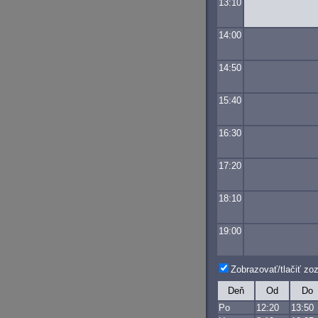
13:10
14:00
14:50
15:40
16:30
17:20
18:10
19:00
Zobrazovať/tlačiť z
Deň
Od
Do
Po
12:20
13:50