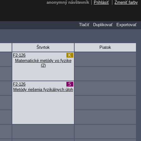
anonymný návštevník
Prihlásiť
Zmeniť farby
Tlačiť
Duplikovať
Exportovať
Štvrtok
Piatok
F2-126
K
Matematické metódy vo fyzike
(2)
F2-126
S
Metódy riešenia fyzikálnych úloh