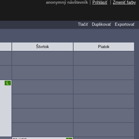
anonymný návštevník
Prihlásiť
Zmeniť farby
Tlačiť
Duplikovať
Exportovať
Štvrtok
Piatok
L