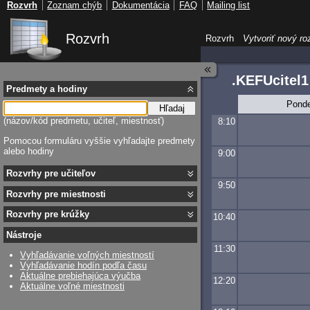
Rozvrh
Zoznam chýb
Dokumentácia
FAQ
Mailing list
Rozvrh
Rozvrh
Vytvoriť nový ro
.KEFUcitel1
Predmety a hodiny
Ponde
Hľadaj
(názov/kód predmetu, učiteľ, miestnosť)
8:10
Pomocou formuláru vyššie vyhľadajte predmety
alebo hodiny
9:00
Rozvrhy pre učiteľov
9:50
Rozvrhy pre miestnosti
Rozvrhy pre krúžky
10:40
Nástroje
11:30
Vyhľadávanie voľných miestností
Vyhľadávanie hodín podľa času
Aktuálne prebiehajúca výučba
12:20
Aktuálne voľné miestnosti