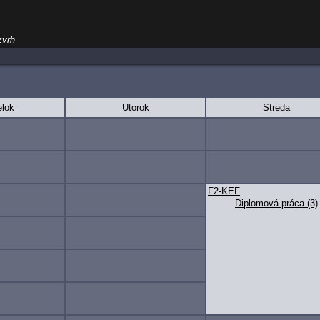
zvrh
lok
Utorok
Streda
F2-KEF
Diplomová práca (3)