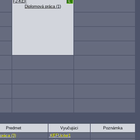
F2-KEF
L
Diplomová práca (1)
Predmet
Vyučujúci
Poznámka
práca (3)
.KEFUcitel1