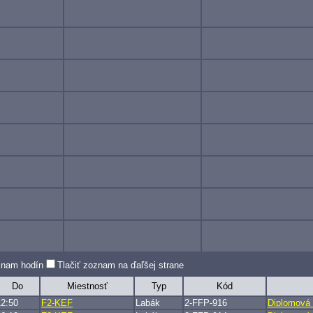
oznam hodín
Tlačiť zoznam na ďaľšej strane
Do
Miestnosť
Typ
Kód
12:50
F2-KEF
Labák
2-FFP-916
Diplomová 