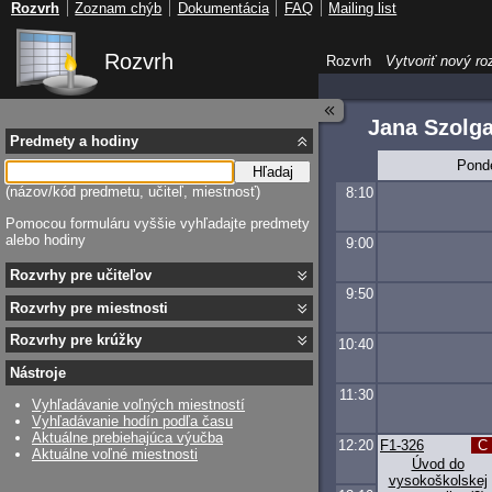
Rozvrh
Zoznam chýb
Dokumentácia
FAQ
Mailing list
Rozvrh
Rozvrh
Vytvoriť nový ro
Jana Szolg
Predmety a hodiny
Pond
Hľadaj
(názov/kód predmetu, učiteľ, miestnosť)
8:10
Pomocou formuláru vyššie vyhľadajte predmety
alebo hodiny
9:00
Rozvrhy pre učiteľov
9:50
Rozvrhy pre miestnosti
Rozvrhy pre krúžky
10:40
Nástroje
11:30
Vyhľadávanie voľných miestností
Vyhľadávanie hodín podľa času
Aktuálne prebiehajúca výučba
12:20
F1-326
C
Aktuálne voľné miestnosti
Úvod do
vysokoškolskej