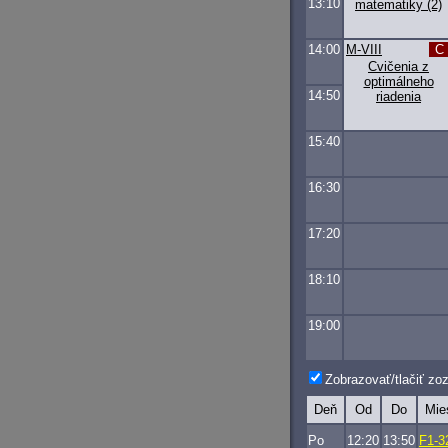
13:10
matematiky (2)
14:00
M-VIII
C
Cvičenia z
optimálneho
14:50
riadenia
15:40
16:30
17:20
18:10
19:00
Zobrazovať/tlačiť z
Deň
Od
Do
Mie
Po
12:20
13:50
F1-3