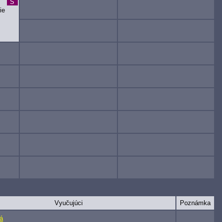
S
ie
Vyučujúci
Poznámka
á