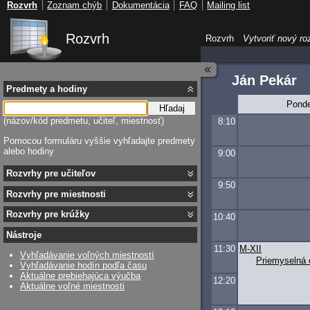
Rozvrh
Zoznam chýb
Dokumentácia
FAQ
Mailing list
Rozvrh
Rozvrh
Vytvoriť nový ro
Ján Pekár
Predmety a hodiny
Ponde
Hľadaj
(názov/kód predmetu, učiteľ, miestnosť)
8:10
Pomocou formuláru vyššie vyhľadajte predmety
alebo hodiny
9:00
Rozvrhy pre učiteľov
9:50
Rozvrhy pre miestnosti
Rozvrhy pre krúžky
10:40
Nástroje
11:30
M-XII
Vyhľadávanie voľných miestností
Priemyselná 
Vyhľadávanie hodín podľa času
Aktuálne prebiehajúca výučba
12:20
Aktuálne voľné miestnosti