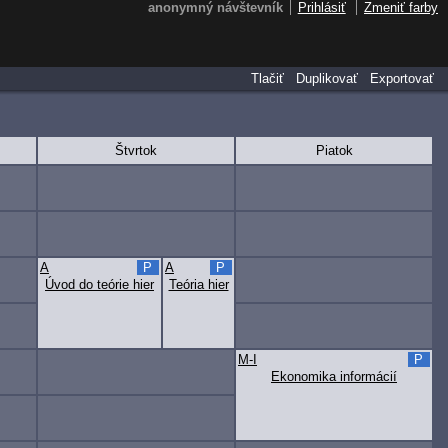
anonymný návštevník
Prihlásiť
Zmeniť farby
Tlačiť
Duplikovať
Exportovať
Štvrtok
Piatok
A
P
A
P
Úvod do teórie hier
Teória hier
M-I
P
Ekonomika informácií