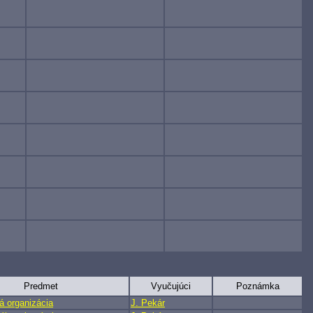
Predmet
Vyučujúci
Poznámka
á organizácia
J. Pekár