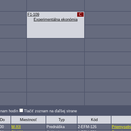
F1-109
C
Experimentálna ekonómia
oznam hodín
Tlačiť zoznam na ďaľšej strane
Do
Miestnosť
Typ
Kód
:00
M-XII
Prednáška
2-EFM-126
Priemyseln