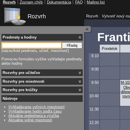
Rozvrh
Zoznam chýb
Dokumentácia
FAQ
Mailing list
Rozvrh
Rozvrh
Vytvoriť nový ro
Frant
Predmety a hodiny
Hľadaj
Pondelok
(názov/kód predmetu, učiteľ, miestnosť)
8:10
Pomocou formuláru vyššie vyhľadajte predmety
alebo hodiny
9:00
Rozvrhy pre učiteľov
Rozvrhy pre miestnosti
9:50
M-10
Oby
Rozvrhy pre krúžky
difer
10:40
rovn
Nástroje
Vyhľadávanie voľných miestností
11:30
Vyhľadávanie hodín podľa času
Aktuálne prebiehajúca výučba
Aktuálne voľné miestnosti
12:20