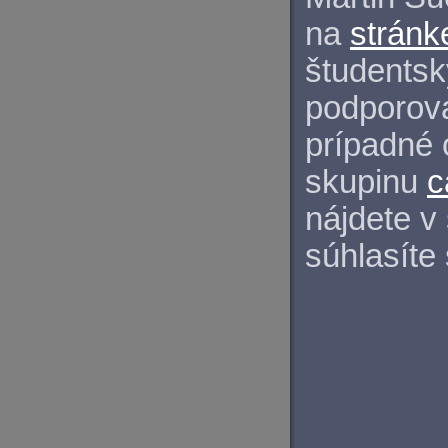
na
stránk
študentský
podporova
prípadné 
skupinu
c
nájdete v
súhlasíte