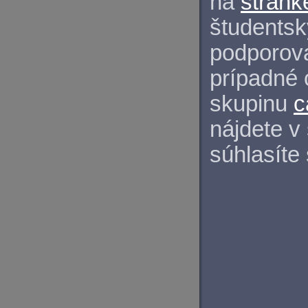
na
stránk
študentský
podporova
prípadné 
skupinu
c
nájdete v
súhlasíte