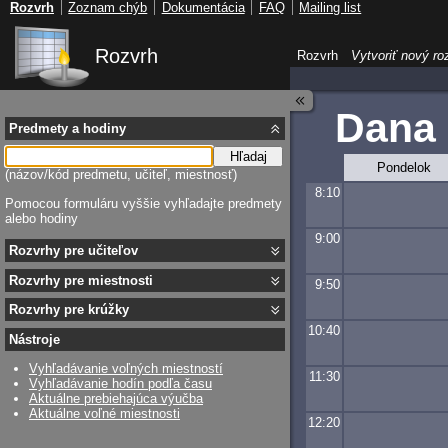
Rozvrh
Zoznam chýb
Dokumentácia
FAQ
Mailing list
Rozvrh
Rozvrh
Vytvoriť nový ro
Dana
Predmety a hodiny
Hľadaj
Pondelok
(názov/kód predmetu, učiteľ, miestnosť)
8:10
Pomocou formuláru vyššie vyhľadajte predmety
alebo hodiny
9:00
Rozvrhy pre učiteľov
Rozvrhy pre miestnosti
9:50
Rozvrhy pre krúžky
10:40
Nástroje
Vyhľadávanie voľných miestností
11:30
Vyhľadávanie hodín podľa času
Aktuálne prebiehajúca výučba
Aktuálne voľné miestnosti
12:20