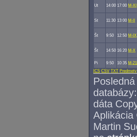
Ut
14:00
17:00
M-XI
St
11:30
13:00
M-II
Št
9:50
12:50
M-IX
Št
14:50
16:20
M-X
Pi
9:50
10:35
M-21
ICS
CSV
TXT
Predmety
Posledná 
databázy:
dáta Copy
Aplikácia
Martin S