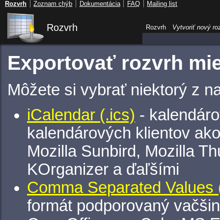
Rozvrh
Zoznam chýb
Dokumentácia
FAQ
Mailing list
Rozvrh
Rozvrh
Vytvoriť nový ro
Exportovať rozvrh mie
Môžete si vybrať niektorý z n
iCalendar (.ics)
- kalendáro
kalendárových klientov ak
Mozilla Sunbird, Mozilla Th
KOrganizer a ďaľšími
Comma Separated Values (
formát podporovaný vačšin