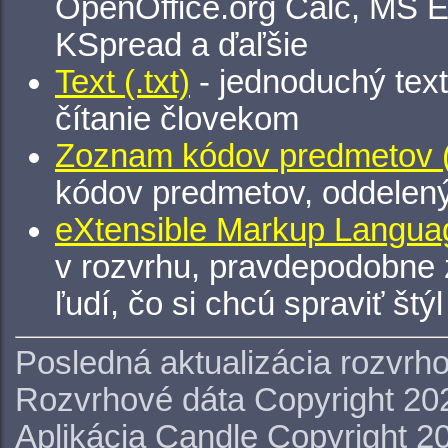
OpenOffice.org Calc, MS E
KSpread a ďaľšie
Text (.txt)
- jednoduchý tex
čítanie človekom
Zoznam kódov predmetov (.
kódov predmetov, oddelen
eXtensible Markup Languag
v rozvrhu, pravdepodobne 
ľudí, čo si chcú spraviť štý
Posledná aktualizácia rozvrh
Rozvrhové dáta Copyright 20
Aplikácia Candle Copyright 2