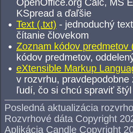
OpenOffice.org Calc, MS E
KSpread a ďaľšie
Text (.txt)
- jednoduchý tex
čítanie človekom
Zoznam kódov predmetov (.
kódov predmetov, oddelen
eXtensible Markup Languag
v rozvrhu, pravdepodobne 
ľudí, čo si chcú spraviť štý
Posledná aktualizácia rozvrh
Rozvrhové dáta Copyright 20
Aplikácia Candle Copyright 2