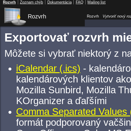
Rozvrh
Zoznam chýb
Dokumentácia
FAQ
Mailing list
Rozvrh
Rozvrh
Vytvoriť nový ro
Exportovať rozvrh mie
Môžete si vybrať niektorý z n
iCalendar (.ics)
- kalendáro
kalendárových klientov ak
Mozilla Sunbird, Mozilla Th
KOrganizer a ďaľšími
Comma Separated Values (
formát podporovaný vačšin