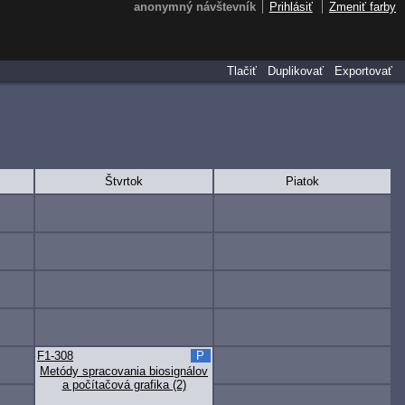
anonymný návštevník
Prihlásiť
Zmeniť farby
Tlačiť
Duplikovať
Exportovať
Štvrtok
Piatok
F1-308
P
Metódy spracovania biosignálov
a počítačová grafika (2)