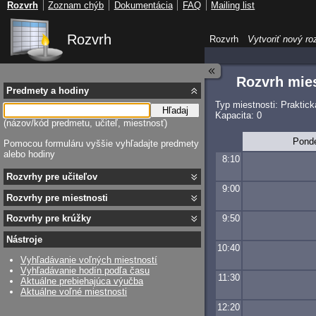
Rozvrh
Zoznam chýb
Dokumentácia
FAQ
Mailing list
Rozvrh
Rozvrh
Vytvoriť nový ro
Rozvrh mies
Predmety a hodiny
Typ miestnosti: Praktic
Hľadaj
Kapacita: 0
(názov/kód predmetu, učiteľ, miestnosť)
Pond
Pomocou formuláru vyššie vyhľadajte predmety
alebo hodiny
8:10
Rozvrhy pre učiteľov
9:00
Rozvrhy pre miestnosti
9:50
Rozvrhy pre krúžky
Nástroje
10:40
Vyhľadávanie voľných miestností
Vyhľadávanie hodín podľa času
11:30
Aktuálne prebiehajúca výučba
Aktuálne voľné miestnosti
12:20