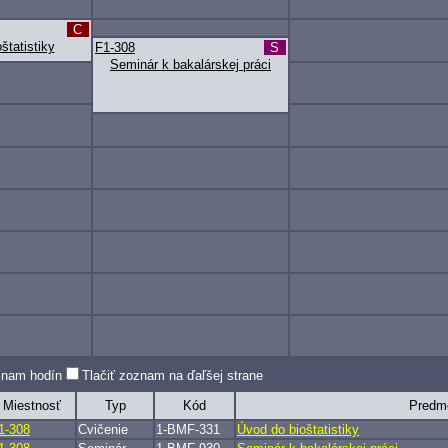
C
štatistiky
F1-308
S
Seminár k bakalárskej práci
oznam hodín
Tlačiť zoznam na ďaľšej strane
Miestnosť
Typ
Kód
Predm
1-308
Cvičenie
1-BMF-331
Úvod do bioštatistiky