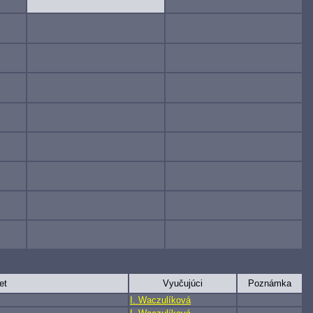
et
Vyučujúci
Poznámka
I. Waczulíková