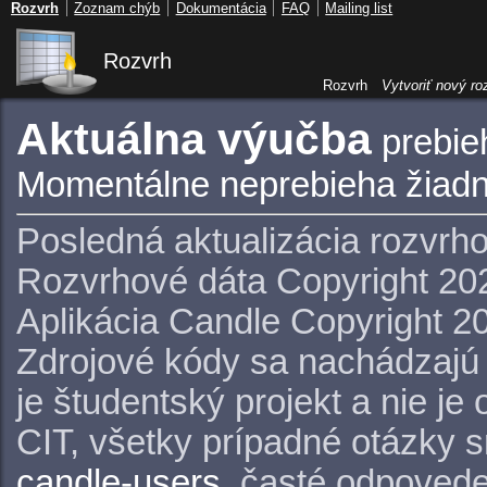
Rozvrh
Zoznam chýb
Dokumentácia
FAQ
Mailing list
Rozvrh
Rozvrh
Vytvoriť nový ro
Aktuálna výučba
prebie
Momentálne neprebieha žiadn
Posledná aktualizácia rozvrh
Rozvrhové dáta Copyright 20
Aplikácia Candle Copyright 2
Zdrojové kódy sa nachádzajú
je študentský projekt a nie j
CIT, všetky prípadné otázky 
candle-users
, časté odpovede