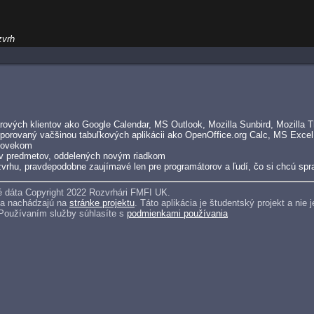
zvrh
ových klientov ako Google Calendar, MS Outlook, Mozilla Sunbird, Mozilla Th
porovaný vačšinou tabuľkových aplikácii ako OpenOffice.org Calc, MS Excel
človekom
v predmetov, oddelených novým riadkom
vrhu, pravdepodobne zaujímavé len pre programátorov a ľudí, čo si chcú spra
 dáta Copyright 2022 Rozvrhári FMFI UK.
sa nachádzajú na
stránke projektu
. Táto aplikácia je študentský projekt a ni
 Používaním služby súhlasíte s
podmienkami používania