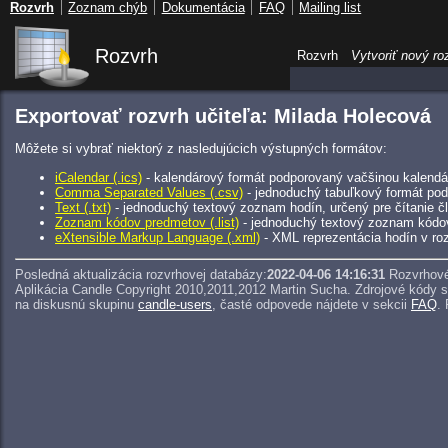
Rozvrh
Zoznam chýb
Dokumentácia
FAQ
Mailing list
Rozvrh
Rozvrh
Vytvoriť nový ro
Exportovať rozvrh učiteľa: Milada Holecová
Môžete si vybrať niektorý z nasledujúcich výstupných formátov:
iCalendar (.ics)
- kalendárový formát podporovaný vačšinou kalendár
Comma Separated Values (.csv)
- jednoduchý tabuľkový formát pod
Text (.txt)
- jednoduchý textový zoznam hodín, určený pre čítanie 
Zoznam kódov predmetov (.list)
- jednoduchý textový zoznam kódo
eXtensible Markup Language (.xml)
- XML reprezentácia hodín v roz
Posledná aktualizácia rozvrhovej databázy:
2022-04-06 14:16:31
Rozvrhové
Aplikácia Candle Copyright 2010,2011,2012 Martin Sucha.
Zdrojové kódy 
na diskusnú skupinu
candle-users
, časté odpovede nájdete v sekcii
FAQ
.