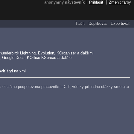
anonymný návštevník
Prihlásiť
Zmeniť farby
Tlačiť
Duplikovať
Exportovať
underbird+Lightning, Evolution, KOrganizer a ďaľšími
, Google Docs, KOffice KSpread a ďaľšie
viť štýl na xml
e je oficiálne podporovaná pracovníkmi CIT, všetky prípadné otázky smerujte