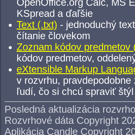
OpenOffice.org Calc, MS E
KSpread a ďaľšie
Text (.txt)
- jednoduchý tex
čítanie človekom
Zoznam kódov predmetov (.
kódov predmetov, oddelen
eXtensible Markup Languag
v rozvrhu, pravdepodobne 
ľudí, čo si chcú spraviť štý
Posledná aktualizácia rozvrh
Rozvrhové dáta Copyright 20
Aplikácia Candle Copyright 2