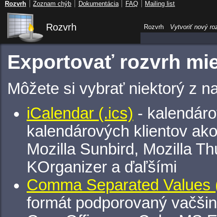
Rozvrh
Zoznam chýb
Dokumentácia
FAQ
Mailing list
Rozvrh
Rozvrh
Vytvoriť nový ro
Exportovať rozvrh mie
Môžete si vybrať niektorý z n
iCalendar (.ics)
- kalendáro
kalendárových klientov ak
Mozilla Sunbird, Mozilla Th
KOrganizer a ďaľšími
Comma Separated Values (
formát podporovaný vačšin