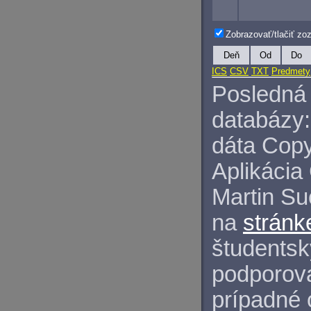
Zobrazovať/tlačiť z
Deň
Od
Do
ICS
CSV
TXT
Predmety
Posledná 
databázy:
dáta Copy
Aplikácia
Martin S
na
stránk
študentský
podporova
prípadné 