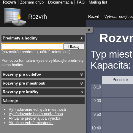
Rozvrh
Zoznam chýb
Dokumentácia
FAQ
Mailing list
Rozvrh
Rozvrh
Vytvoriť nový ro
Rozvr
Predmety a hodiny
Hľadaj
Typ miest
(názov/kód predmetu, učiteľ, miestnosť)
Pomocou formuláru vyššie vyhľadajte predmety
Kapacita:
alebo hodiny
Rozvrhy pre učiteľov
Pondelok
Rozvrhy pre miestnosti
8:10
Rozvrhy pre krúžky
9:00
Nástroje
Vyhľadávanie voľných miestností
Vyhľadávanie hodín podľa času
9:50
Aktuálne prebiehajúca výučba
Aktuálne voľné miestnosti
10:40