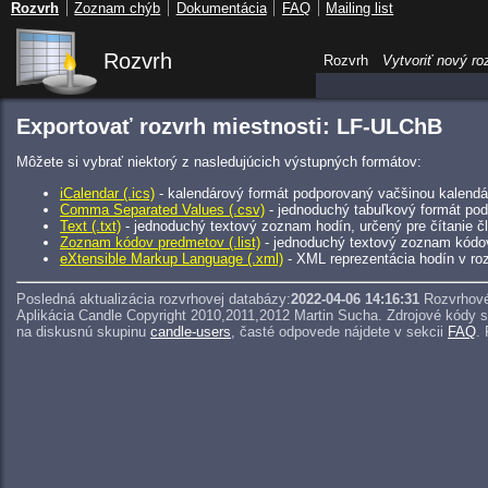
Rozvrh
Zoznam chýb
Dokumentácia
FAQ
Mailing list
Rozvrh
Rozvrh
Vytvoriť nový ro
Exportovať rozvrh miestnosti: LF-ULChB
Môžete si vybrať niektorý z nasledujúcich výstupných formátov:
iCalendar (.ics)
- kalendárový formát podporovaný vačšinou kalendár
Comma Separated Values (.csv)
- jednoduchý tabuľkový formát pod
Text (.txt)
- jednoduchý textový zoznam hodín, určený pre čítanie 
Zoznam kódov predmetov (.list)
- jednoduchý textový zoznam kódo
eXtensible Markup Language (.xml)
- XML reprezentácia hodín v roz
Posledná aktualizácia rozvrhovej databázy:
2022-04-06 14:16:31
Rozvrhové
Aplikácia Candle Copyright 2010,2011,2012 Martin Sucha.
Zdrojové kódy 
na diskusnú skupinu
candle-users
, časté odpovede nájdete v sekcii
FAQ
.