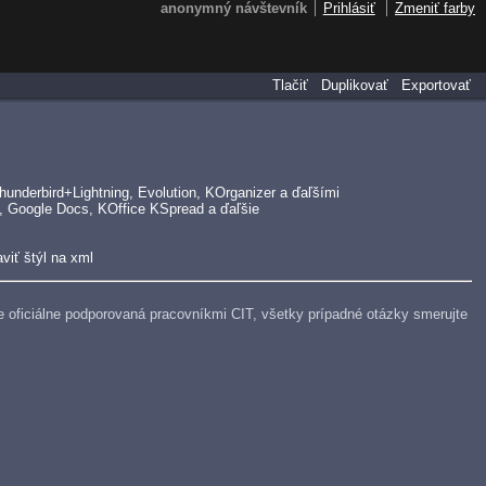
anonymný návštevník
Prihlásiť
Zmeniť farby
Tlačiť
Duplikovať
Exportovať
underbird+Lightning, Evolution, KOrganizer a ďaľšími
, Google Docs, KOffice KSpread a ďaľšie
viť štýl na xml
e je oficiálne podporovaná pracovníkmi CIT, všetky prípadné otázky smerujte