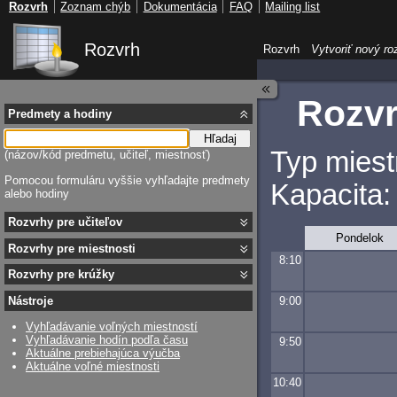
Rozvrh
Zoznam chýb
Dokumentácia
FAQ
Mailing list
Rozvrh
Rozvrh
Vytvoriť nový ro
Rozvr
Predmety a hodiny
Hľadaj
Typ miest
(názov/kód predmetu, učiteľ, miestnosť)
Pomocou formuláru vyššie vyhľadajte predmety
Kapacita:
alebo hodiny
Rozvrhy pre učiteľov
Pondelok
Rozvrhy pre miestnosti
8:10
Rozvrhy pre krúžky
9:00
Nástroje
Vyhľadávanie voľných miestností
Vyhľadávanie hodín podľa času
9:50
Aktuálne prebiehajúca výučba
Aktuálne voľné miestnosti
10:40