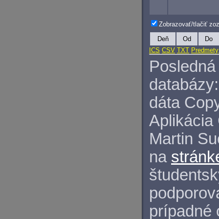
Zobrazovať/tlačiť z
Deň
Od
Do
ICS
CSV
TXT
Predmety
Posledná 
databázy:
dáta Copy
Aplikácia
Martin S
na
stránk
študentský
podporova
prípadné 