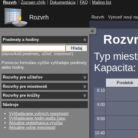
Rozvrh
Zoznam chýb
Dokumentácia
FAQ
Mailing list
Rozvrh
Rozvrh
Vytvoriť nový ro
Rozvr
Predmety a hodiny
Hľadaj
Typ miest
(názov/kód predmetu, učiteľ, miestnosť)
Pomocou formuláru vyššie vyhľadajte predmety
Kapacita:
alebo hodiny
Rozvrhy pre učiteľov
Pondelok
Rozvrhy pre miestnosti
8:10
Rozvrhy pre krúžky
9:00
Nástroje
Vyhľadávanie voľných miestností
Vyhľadávanie hodín podľa času
9:50
Aktuálne prebiehajúca výučba
Aktuálne voľné miestnosti
10:40