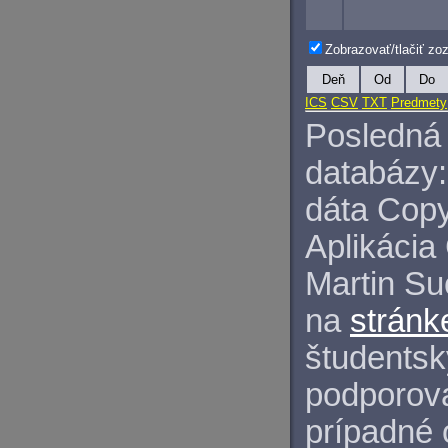
Zobrazovať/tlačiť z
Deň
Od
Do
ICS
CSV
TXT
Predmety
Posledná 
databázy:
dáta Copy
Aplikácia
Martin S
na
stránk
študentský
podporova
prípadné 