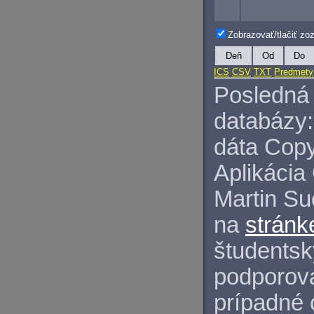
Zobrazovať/tlačiť z
Deň
Od
Do
ICS
CSV
TXT
Predmety
Posledná 
databázy:
dáta Copy
Aplikácia
Martin S
na
stránk
študentský
podporova
prípadné 