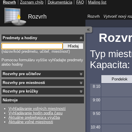
Rozvrh
Zoznam chýb
Dokumentácia
FAQ
Mailing list
Rozvrh
Rozvrh
Vytvoriť nový ro
Rozvr
Predmety a hodiny
Hľadaj
Typ miest
(názov/kód predmetu, učiteľ, miestnosť)
Pomocou formuláru vyššie vyhľadajte predmety
Kapacita:
alebo hodiny
Rozvrhy pre učiteľov
Pondelok
Rozvrhy pre miestnosti
8:10
Rozvrhy pre krúžky
9:00
Nástroje
Vyhľadávanie voľných miestností
Vyhľadávanie hodín podľa času
9:50
Aktuálne prebiehajúca výučba
Aktuálne voľné miestnosti
10:40