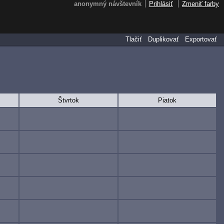
anonymný návštevník
Prihlásiť
Zmeniť farby
Tlačiť
Duplikovať
Exportovať
Štvrtok
Piatok