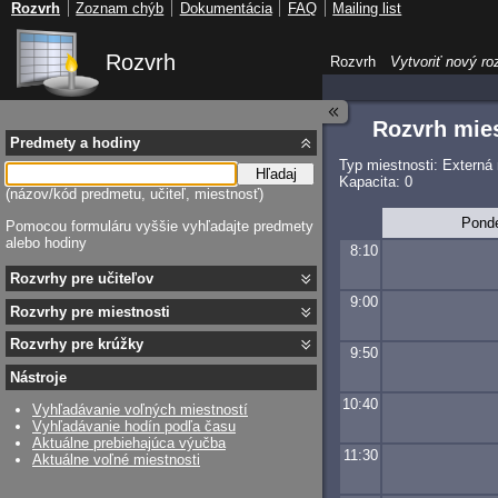
Rozvrh
Zoznam chýb
Dokumentácia
FAQ
Mailing list
Rozvrh
Rozvrh
Vytvoriť nový ro
Rozvrh mies
Predmety a hodiny
Typ miestnosti: Externá
Hľadaj
Kapacita: 0
(názov/kód predmetu, učiteľ, miestnosť)
Pond
Pomocou formuláru vyššie vyhľadajte predmety
alebo hodiny
8:10
Rozvrhy pre učiteľov
9:00
Rozvrhy pre miestnosti
Rozvrhy pre krúžky
9:50
Nástroje
10:40
Vyhľadávanie voľných miestností
Vyhľadávanie hodín podľa času
Aktuálne prebiehajúca výučba
11:30
Aktuálne voľné miestnosti