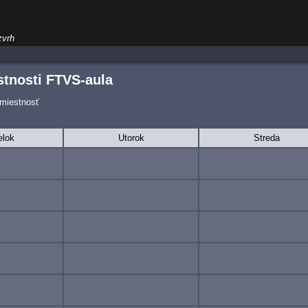
zvrh
tnosti FTVS-aula
 miestnosť
elok
Utorok
Streda