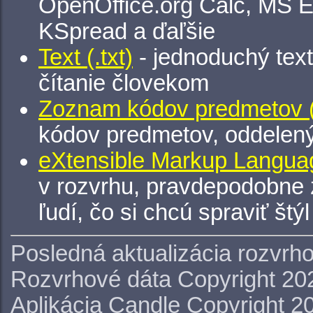
OpenOffice.org Calc, MS E
KSpread a ďaľšie
Text (.txt)
- jednoduchý tex
čítanie človekom
Zoznam kódov predmetov (.
kódov predmetov, oddelen
eXtensible Markup Languag
v rozvrhu, pravdepodobne 
ľudí, čo si chcú spraviť štý
Posledná aktualizácia rozvrh
Rozvrhové dáta Copyright 20
Aplikácia Candle Copyright 2