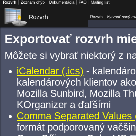
Rozvrh
Zoznam chýb
Dokumentácia
FAQ
Mailing list
Rozvrh
Rozvrh
Vytvoriť nový ro
Exportovať rozvrh mi
Môžete si vybrať niektorý z n
iCalendar (.ics)
- kalendáro
kalendárových klientov ak
Mozilla Sunbird, Mozilla Th
KOrganizer a ďaľšími
Comma Separated Values (
formát podporovaný vačšin