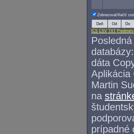
Zobrazovať/tlačiť z
Deň
Od
Do
ICS
CSV
TXT
Predmety
Posledná 
databázy:
dáta Copy
Aplikácia
Martin S
na
stránk
študentský
podporova
prípadné 