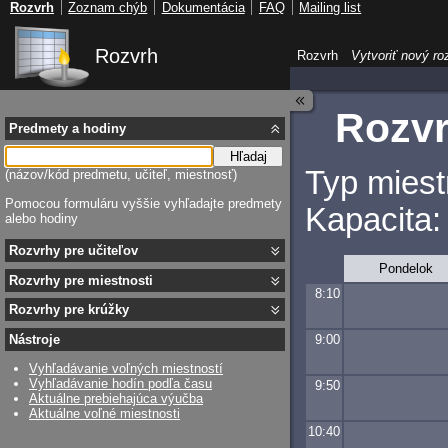
Rozvrh
Zoznam chýb
Dokumentácia
FAQ
Mailing list
Rozvrh
Rozvrh
Vytvoriť nový ro
Rozvr
Predmety a hodiny
Hľadaj
Typ miest
(názov/kód predmetu, učiteľ, miestnosť)
Pomocou formuláru vyššie vyhľadajte predmety
Kapacita:
alebo hodiny
Rozvrhy pre učiteľov
Pondelok
Rozvrhy pre miestnosti
8:10
Rozvrhy pre krúžky
9:00
Nástroje
Vyhľadávanie voľných miestností
Vyhľadávanie hodín podľa času
9:50
Aktuálne prebiehajúca výučba
Aktuálne voľné miestnosti
10:40