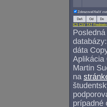
Zobrazovať/tlačiť z
Deň
Od
Do
ICS
CSV
TXT
Predmety
Posledná 
databázy:
dáta Copy
Aplikácia
Martin S
na
stránk
študentský
podporova
prípadné 