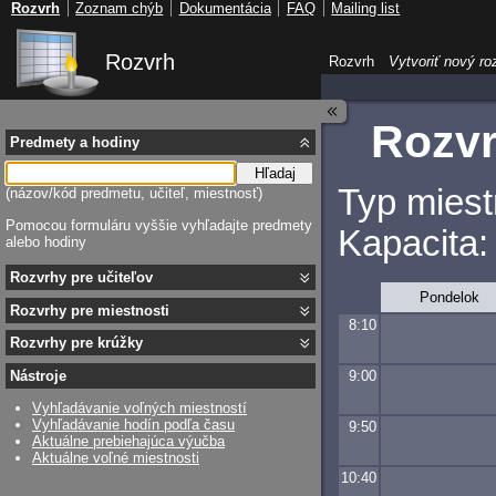
Rozvrh
Zoznam chýb
Dokumentácia
FAQ
Mailing list
Rozvrh
Rozvrh
Vytvoriť nový ro
Rozvr
Predmety a hodiny
Hľadaj
Typ miest
(názov/kód predmetu, učiteľ, miestnosť)
Pomocou formuláru vyššie vyhľadajte predmety
Kapacita:
alebo hodiny
Rozvrhy pre učiteľov
Pondelok
Rozvrhy pre miestnosti
8:10
Rozvrhy pre krúžky
9:00
Nástroje
Vyhľadávanie voľných miestností
Vyhľadávanie hodín podľa času
9:50
Aktuálne prebiehajúca výučba
Aktuálne voľné miestnosti
10:40