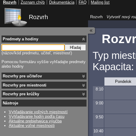
Rozvrh
Zoznam chýb
Dokumentácia
FAQ
Mailing list
Rozvrh
Rozvrh
Vytvoriť nový ro
Rozvr
Predmety a hodiny
Hľadaj
Typ miest
(názov/kód predmetu, učiteľ, miestnosť)
Pomocou formuláru vyššie vyhľadajte predmety
Kapacita:
alebo hodiny
Rozvrhy pre učiteľov
Pondelok
Rozvrhy pre miestnosti
8:10
Rozvrhy pre krúžky
9:00
Nástroje
Vyhľadávanie voľných miestností
Vyhľadávanie hodín podľa času
9:50
Aktuálne prebiehajúca výučba
Aktuálne voľné miestnosti
10:40