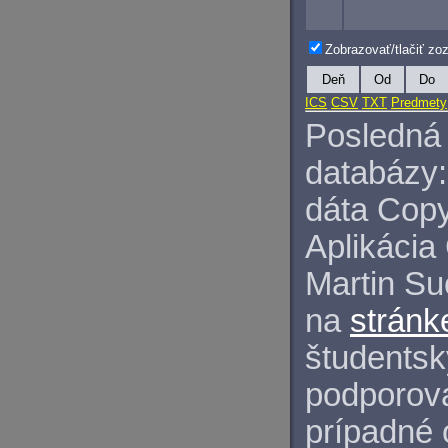
Zobrazovať/tlačiť z
Deň
Od
Do
ICS
CSV
TXT
Predmety
Posledná 
databázy:
dáta Copy
Aplikácia
Martin S
na
stránk
študentský
podporova
prípadné 