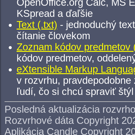
OpenOffice.org Calc, MS E
KSpread a ďaľšie
Text (.txt)
- jednoduchý tex
čítanie človekom
Zoznam kódov predmetov (.
kódov predmetov, oddelen
eXtensible Markup Languag
v rozvrhu, pravdepodobne 
ľudí, čo si chcú spraviť štý
Posledná aktualizácia rozvrh
Rozvrhové dáta Copyright 20
Aplikácia Candle Copyright 2