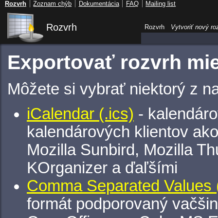
Rozvrh
Zoznam chýb
Dokumentácia
FAQ
Mailing list
Rozvrh
Rozvrh
Vytvoriť nový ro
Exportovať rozvrh mie
Môžete si vybrať niektorý z n
iCalendar (.ics)
- kalendáro
kalendárových klientov ak
Mozilla Sunbird, Mozilla Th
KOrganizer a ďaľšími
Comma Separated Values (
formát podporovaný vačšin