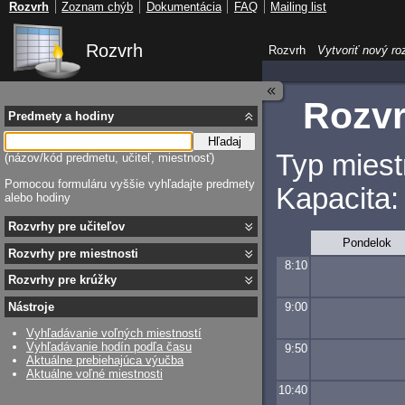
Rozvrh
Zoznam chýb
Dokumentácia
FAQ
Mailing list
Rozvrh
Rozvrh
Vytvoriť nový ro
Rozvr
Predmety a hodiny
Hľadaj
Typ miest
(názov/kód predmetu, učiteľ, miestnosť)
Pomocou formuláru vyššie vyhľadajte predmety
Kapacita:
alebo hodiny
Rozvrhy pre učiteľov
Pondelok
Rozvrhy pre miestnosti
8:10
Rozvrhy pre krúžky
9:00
Nástroje
Vyhľadávanie voľných miestností
Vyhľadávanie hodín podľa času
9:50
Aktuálne prebiehajúca výučba
Aktuálne voľné miestnosti
10:40