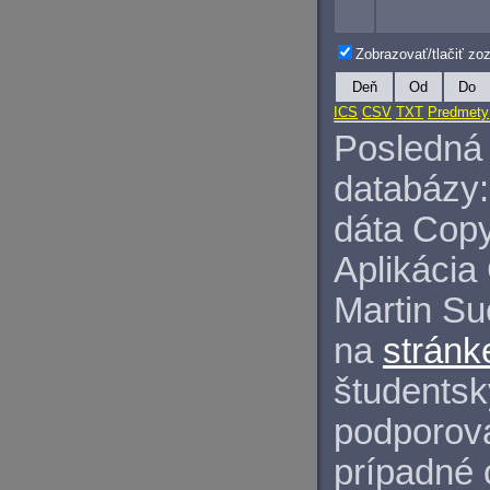
Zobrazovať/tlačiť z
Deň
Od
Do
ICS
CSV
TXT
Predmety
Posledná 
databázy:
dáta Copy
Aplikácia
Martin S
na
stránk
študentský
podporova
prípadné 