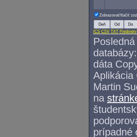
Zobrazovať/tlačiť z
Deň
Od
Do
ICS
CSV
TXT
Predmety
Posledná 
databázy:
dáta Copy
Aplikácia
Martin S
na
stránk
študentský
podporova
prípadné 