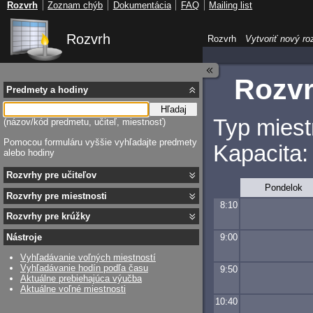
Rozvrh
Zoznam chýb
Dokumentácia
FAQ
Mailing list
Rozvrh
Rozvrh
Vytvoriť nový ro
Rozvr
Predmety a hodiny
Hľadaj
Typ miest
(názov/kód predmetu, učiteľ, miestnosť)
Pomocou formuláru vyššie vyhľadajte predmety
Kapacita:
alebo hodiny
Rozvrhy pre učiteľov
Pondelok
Rozvrhy pre miestnosti
8:10
Rozvrhy pre krúžky
9:00
Nástroje
Vyhľadávanie voľných miestností
Vyhľadávanie hodín podľa času
9:50
Aktuálne prebiehajúca výučba
Aktuálne voľné miestnosti
10:40