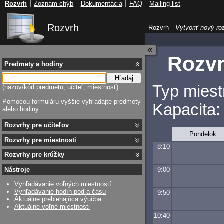
Rozvrh
Zoznam chýb
Dokumentácia
FAQ
Mailing list
Rozvrh
Rozvrh
Vytvoriť nový ro
Rozvr
Predmety a hodiny
Hľadaj
Typ miest
(názov/kód predmetu, učiteľ, miestnosť)
Pomocou formuláru vyššie vyhľadajte predmety
Kapacita:
alebo hodiny
Rozvrhy pre učiteľov
Pondelok
Rozvrhy pre miestnosti
8:10
Rozvrhy pre krúžky
9:00
Nástroje
Vyhľadávanie voľných miestností
Vyhľadávanie hodín podľa času
9:50
Aktuálne prebiehajúca výučba
Aktuálne voľné miestnosti
10:40