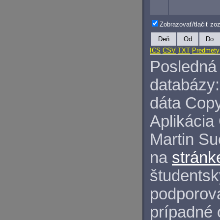
Zobrazovať/tlačiť z
Deň
Od
Do
ICS
CSV
TXT
Predmety
Posledná 
databázy:
dáta Copy
Aplikácia
Martin S
na
stránk
študentský
podporova
prípadné 