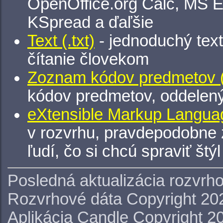
OpenOffice.org Calc, MS E
KSpread a ďaľšie
Text (.txt)
- jednoduchý tex
čítanie človekom
Zoznam kódov predmetov (.
kódov predmetov, oddelen
eXtensible Markup Languag
v rozvrhu, pravdepodobne 
ľudí, čo si chcú spraviť štý
Posledná aktualizácia rozvrh
Rozvrhové dáta Copyright 20
Aplikácia Candle Copyright 2