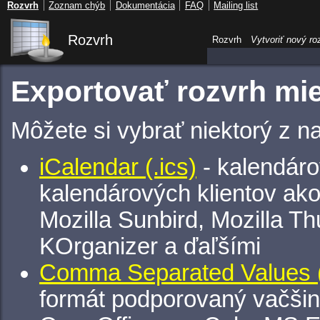
Rozvrh
Zoznam chýb
Dokumentácia
FAQ
Mailing list
Rozvrh
Rozvrh
Vytvoriť nový ro
Exportovať rozvrh mie
Môžete si vybrať niektorý z n
iCalendar (.ics)
- kalendáro
kalendárových klientov ak
Mozilla Sunbird, Mozilla Th
KOrganizer a ďaľšími
Comma Separated Values (
formát podporovaný vačšin