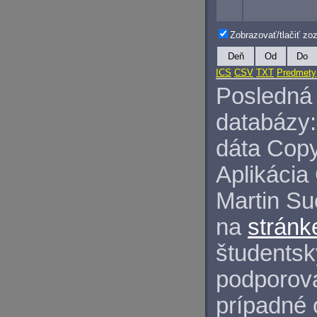
Zobrazovať/tlačiť z
Deň
Od
Do
ICS
CSV
TXT
Predmety
Posledná 
databázy:
dáta Copy
Aplikácia
Martin S
na
stránk
študentský
podporova
prípadné 