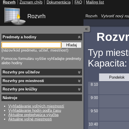
Rozvrh
Zoznam chýb
Dokumentácia
FAQ
Mailing list
Rozvrh
Rozvrh
Vytvoriť nový ro
Rozvr
Predmety a hodiny
Hľadaj
Typ miest
(názov/kód predmetu, učiteľ, miestnosť)
Pomocou formuláru vyššie vyhľadajte predmety
Kapacita:
alebo hodiny
Rozvrhy pre učiteľov
Pondelok
Rozvrhy pre miestnosti
8:10
Rozvrhy pre krúžky
9:00
Nástroje
Vyhľadávanie voľných miestností
Vyhľadávanie hodín podľa času
9:50
Aktuálne prebiehajúca výučba
Aktuálne voľné miestnosti
10:40