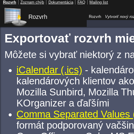
Rozvrh
Zoznam chýb
Dokumentácia
FAQ
Mailing list
Rozvrh
Rozvrh
Vytvoriť nový ro
Exportovať rozvrh mie
Môžete si vybrať niektorý z n
iCalendar (.ics)
- kalendáro
kalendárových klientov ak
Mozilla Sunbird, Mozilla Th
KOrganizer a ďaľšími
Comma Separated Values (
formát podporovaný vačšin