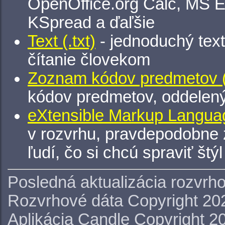
OpenOffice.org Calc, MS E
KSpread a ďaľšie
Text (.txt)
- jednoduchý tex
čítanie človekom
Zoznam kódov predmetov (.
kódov predmetov, oddelen
eXtensible Markup Languag
v rozvrhu, pravdepodobne 
ľudí, čo si chcú spraviť štý
Posledná aktualizácia rozvrh
Rozvrhové dáta Copyright 20
Aplikácia Candle Copyright 2