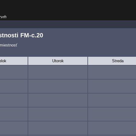
zvrh
tnosti FM-c.20
 miestnosť
elok
Utorok
Streda