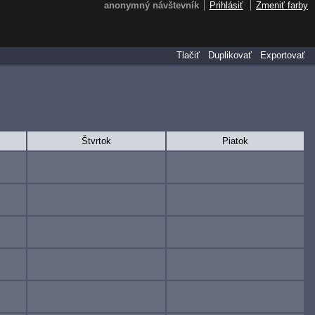
anonymný návštevník
Prihlásiť
Zmeniť farby
Tlačiť
Duplikovať
Exportovať
Štvrtok
Piatok