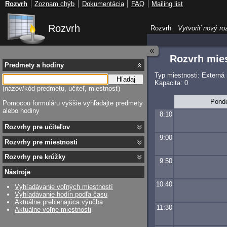
Rozvrh
Zoznam chýb
Dokumentácia
FAQ
Mailing list
Rozvrh
Rozvrh
Vytvoriť nový ro
Rozvrh mies
Predmety a hodiny
Typ miestnosti: Externá
Hľadaj
Kapacita: 0
(názov/kód predmetu, učiteľ, miestnosť)
Pond
Pomocou formuláru vyššie vyhľadajte predmety
alebo hodiny
8:10
Rozvrhy pre učiteľov
9:00
Rozvrhy pre miestnosti
Rozvrhy pre krúžky
9:50
Nástroje
10:40
Vyhľadávanie voľných miestností
Vyhľadávanie hodín podľa času
Aktuálne prebiehajúca výučba
11:30
Aktuálne voľné miestnosti