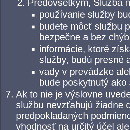
Predovšetkým, Služba n
používanie služby bu
budete môcť službu po
bezpečne a bez chýb
informácie, ktoré zís
služby, budú presné a
vady v prevádzke ale
bude poskytnutý ako 
Ak to nie je výslovne uved
službu nevzťahujú žiadne 
predpokladaných podmienok
vhodnosť na určitý účel al