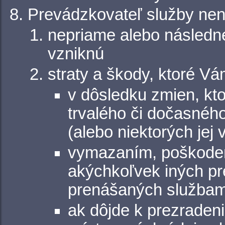
Prevádzkovateľ služby nen
nepriame alebo následn
vzniknú
straty a škody, ktoré V
v dôsledku zmien, kto
trvalého či dočasnéh
(alebo niektorých jej v
vymazaním, poškoden
akýchkoľvek iných p
prenášaných službami
ak dôjde k prezraden