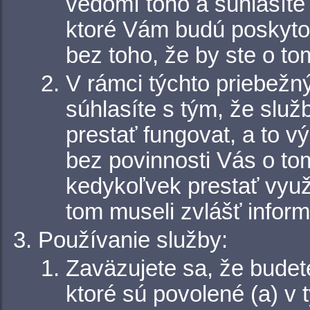
vedomí toho a súhlasíte
ktoré Vám budú poskyt
bez toho, že by ste o to
V rámci týchto priebežn
súhlasíte s tým, že služ
prestať fungovat, a to 
bez povinnosti Vás o to
kedykoľvek prestať využí
tom museli zvlášť infor
Používanie služby:
Zaväzujete sa, že budete
ktoré sú povolené (a) v 