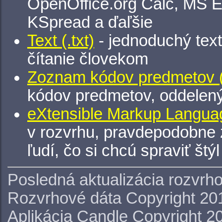
OpenOffice.org Calc, MS E
KSpread a ďaľšie
Text (.txt)
- jednoduchý tex
čítanie človekom
Zoznam kódov predmetov (.
kódov predmetov, oddelen
eXtensible Markup Languag
v rozvrhu, pravdepodobne 
ľudí, čo si chcú spraviť štý
Posledná aktualizácia rozvrh
Rozvrhové dáta Copyright 20
Aplikácia Candle Copyright 2