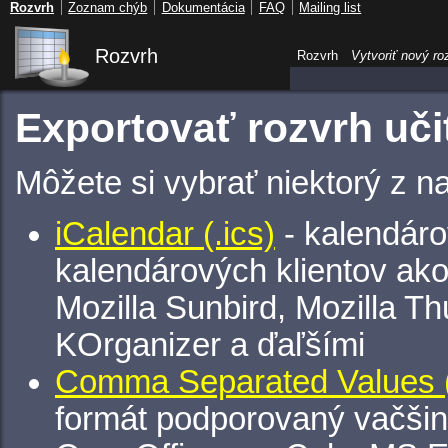
Rozvrh
Zoznam chýb
Dokumentácia
FAQ
Mailing list
Rozvrh
Rozvrh
Vytvoriť nový ro
Exportovať rozvrh uči
Môžete si vybrať niektorý z n
iCalendar (.ics)
- kalendáro
kalendárových klientov ak
Mozilla Sunbird, Mozilla Th
KOrganizer a ďaľšími
Comma Separated Values (
formát podporovaný vačšin