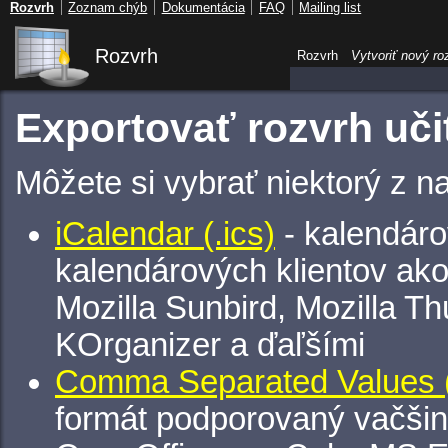
Rozvrh
Zoznam chýb
Dokumentácia
FAQ
Mailing list
Rozvrh
Rozvrh
Vytvoriť nový ro
Exportovať rozvrh uči
Môžete si vybrať niektorý z n
iCalendar (.ics)
- kalendáro
kalendárových klientov ak
Mozilla Sunbird, Mozilla Th
KOrganizer a ďaľšími
Comma Separated Values (
formát podporovaný vačšin