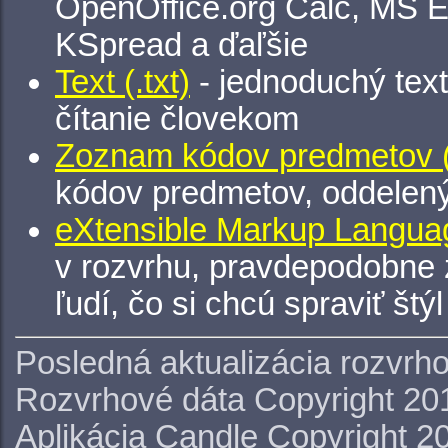
OpenOffice.org Calc, MS E
KSpread a ďaľšie
Text (.txt)
- jednoduchý tex
čítanie človekom
Zoznam kódov predmetov (.
kódov predmetov, oddelen
eXtensible Markup Languag
v rozvrhu, pravdepodobne 
ľudí, čo si chcú spraviť štý
Posledná aktualizácia rozvrh
Rozvrhové dáta Copyright 20
Aplikácia Candle Copyright 2