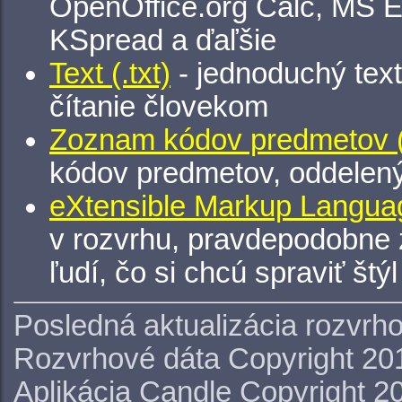
OpenOffice.org Calc, MS E
KSpread a ďaľšie
Text (.txt)
- jednoduchý tex
čítanie človekom
Zoznam kódov predmetov (.
kódov predmetov, oddelen
eXtensible Markup Languag
v rozvrhu, pravdepodobne 
ľudí, čo si chcú spraviť štý
Posledná aktualizácia rozvrh
Rozvrhové dáta Copyright 20
Aplikácia Candle Copyright 2