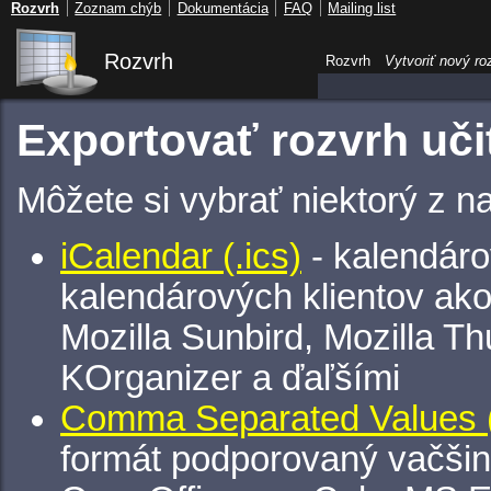
Rozvrh
Zoznam chýb
Dokumentácia
FAQ
Mailing list
Rozvrh
Rozvrh
Vytvoriť nový ro
Exportovať rozvrh uči
Môžete si vybrať niektorý z n
iCalendar (.ics)
- kalendáro
kalendárových klientov ak
Mozilla Sunbird, Mozilla Th
KOrganizer a ďaľšími
Comma Separated Values (
formát podporovaný vačšin